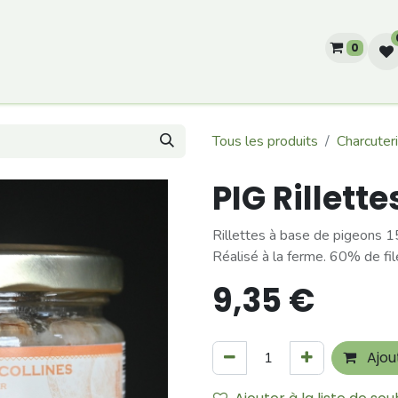
0
he?
Producteurs
Notre histoire
Tous les produits
Charcuter
PIG Rillett
Rillettes à base de pigeons 
Réalisé à la ferme. 60% de fi
9,35
€
Ajou