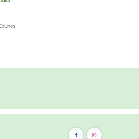
haits
ollines