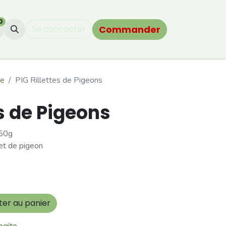
0
Commander
Se connecter
ie
PIG Rillettes de Pigeons
es de Pigeons
150g
let de pigeon
ter au panier