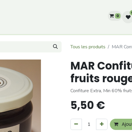
0
he?
Producteurs
Notre histoire
Tous les produits
MAR Confi
MAR Confit
fruits roug
Confiture Extra, Min 60% fruit
5,50
€
Ajou