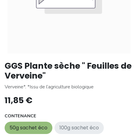
GGS Plante sèche " Feuilles de
Verveine"
Verveine*. *Issu de l‘agriculture biologique
11,85
€
CONTENANCE
50g sachet éco
100g sachet éco