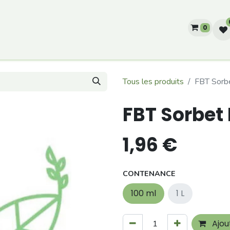
0
he?
Producteurs
Notre histoire
Tous les produits
FBT Sorb
FBT Sorbet
1,96
€
CONTENANCE
100 ml
1 L
Ajou