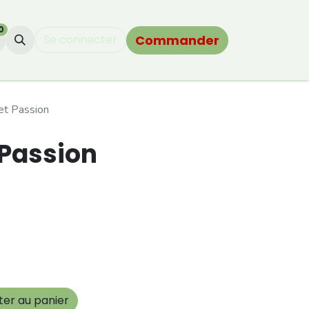
0
Commander
Se connecter
et Passion
 Passion
ter au panier